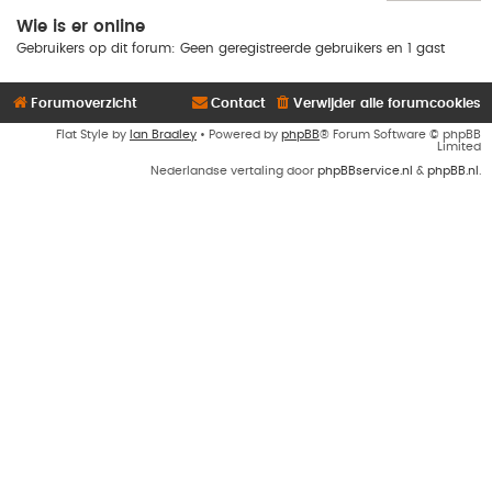
Wie is er online
Gebruikers op dit forum: Geen geregistreerde gebruikers en 1 gast
Forumoverzicht
Contact
Verwijder alle forumcookies
Flat Style by
Ian Bradley
• Powered by
phpBB
® Forum Software © phpBB
Limited
Nederlandse vertaling door
phpBBservice.nl
&
phpBB.nl
.