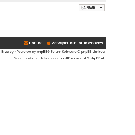
Ga naar
Contact
Verwijder alle forumcookies
n Bradley
• Powered by
phpBB
® Forum Software © phpBB Limited
Nederlandse vertaling door
phpBBservice.nl
&
phpBB.nl
.