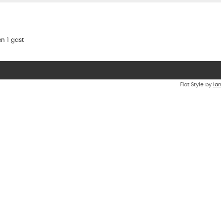
n 1 gast
Flat Style by
Ia