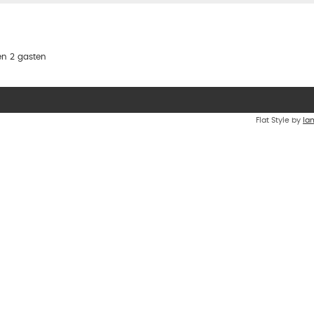
en 2 gasten
Flat Style by
Ia