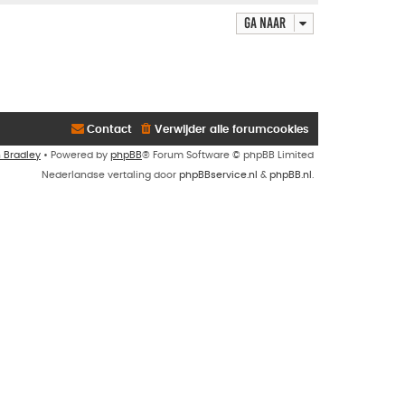
Ga naar
Contact
Verwijder alle forumcookies
n Bradley
• Powered by
phpBB
® Forum Software © phpBB Limited
Nederlandse vertaling door
phpBBservice.nl
&
phpBB.nl
.