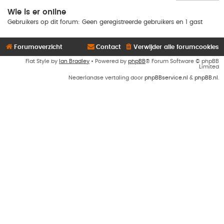
Wie is er online
Gebruikers op dit forum: Geen geregistreerde gebruikers en 1 gast
Forumoverzicht
Contact
Verwijder alle forumcookies
Flat Style by
Ian Bradley
• Powered by
phpBB
® Forum Software © phpBB
Limited
Nederlandse vertaling door
phpBBservice.nl
&
phpBB.nl
.