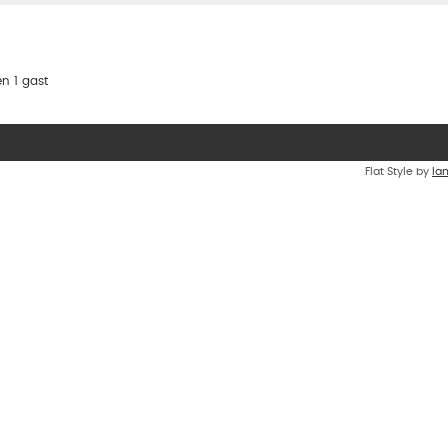
n 1 gast
Flat Style by
Ia