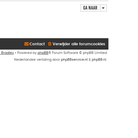
Ga naar
Contact
Verwijder alle forumcookies
n Bradley
• Powered by
phpBB
® Forum Software © phpBB Limited
Nederlandse vertaling door
phpBBservice.nl
&
phpBB.nl
.