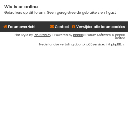
Wie is er online
Gebruikers op dit forum: Geen geregistreerde gebruikers en 1 gast
Forumoverzicht
Contact
Verwijder alle forumcookies
Flat Style by
Ian Bradley
• Powered by
phpBB
® Forum Software © phpBB
Limited
Nederlandse vertaling door
phpBBservice.nl
&
phpBB.nl
.