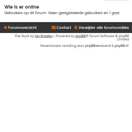
Wie is er online
Gebruikers op dit forum: Geen geregistreerde gebruikers en 1 gast
Forumoverzicht
Contact
Verwijder alle forumcookies
Flat Style by
Ian Bradley
• Powered by
phpBB
® Forum Software © phpBB
Limited
Nederlandse vertaling door
phpBBservice.nl
&
phpBB.nl
.