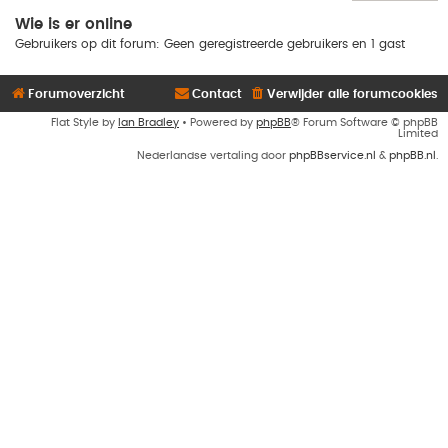
Wie is er online
Gebruikers op dit forum: Geen geregistreerde gebruikers en 1 gast
Forumoverzicht
Contact
Verwijder alle forumcookies
Flat Style by
Ian Bradley
• Powered by
phpBB
® Forum Software © phpBB
Limited
Nederlandse vertaling door
phpBBservice.nl
&
phpBB.nl
.