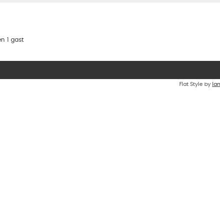
n 1 gast
Flat Style by
Ia