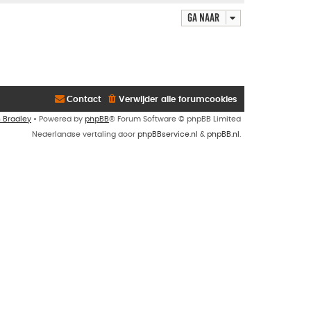
Ga naar
Contact
Verwijder alle forumcookies
n Bradley
• Powered by
phpBB
® Forum Software © phpBB Limited
Nederlandse vertaling door
phpBBservice.nl
&
phpBB.nl
.