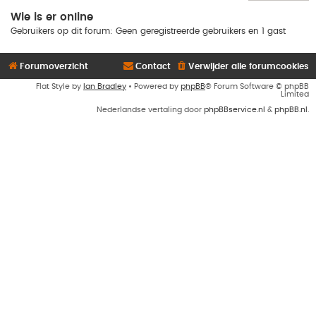
Wie is er online
Gebruikers op dit forum: Geen geregistreerde gebruikers en 1 gast
Forumoverzicht
Contact
Verwijder alle forumcookies
Flat Style by
Ian Bradley
• Powered by
phpBB
® Forum Software © phpBB
Limited
Nederlandse vertaling door
phpBBservice.nl
&
phpBB.nl
.