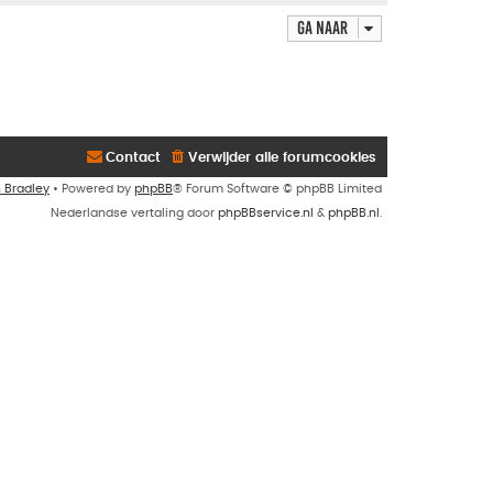
Ga naar
Contact
Verwijder alle forumcookies
n Bradley
• Powered by
phpBB
® Forum Software © phpBB Limited
Nederlandse vertaling door
phpBBservice.nl
&
phpBB.nl
.