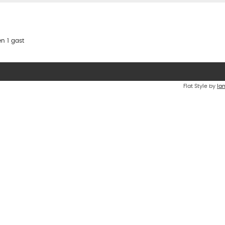
n 1 gast
Flat Style by
Ia