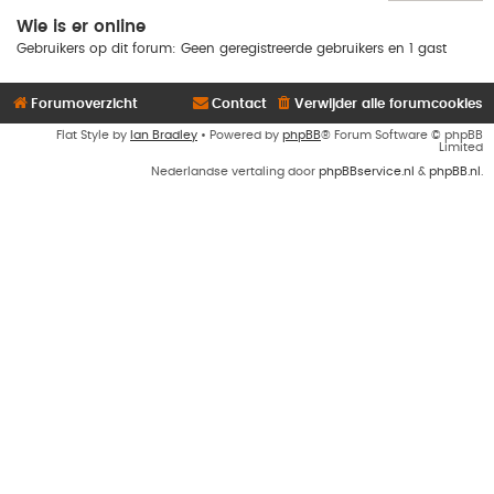
Wie is er online
Gebruikers op dit forum: Geen geregistreerde gebruikers en 1 gast
Forumoverzicht
Contact
Verwijder alle forumcookies
Flat Style by
Ian Bradley
• Powered by
phpBB
® Forum Software © phpBB
Limited
Nederlandse vertaling door
phpBBservice.nl
&
phpBB.nl
.