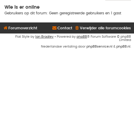
Wie is er online
Gebruikers op dit forum: Geen geregistreerde gebruikers en 1 gast
Forumoverzicht
Contact
Verwijder alle forumcookies
Flat Style by
Ian Bradley
• Powered by
phpBB
® Forum Software © phpBB
Limited
Nederlandse vertaling door
phpBBservice.nl
&
phpBB.nl
.