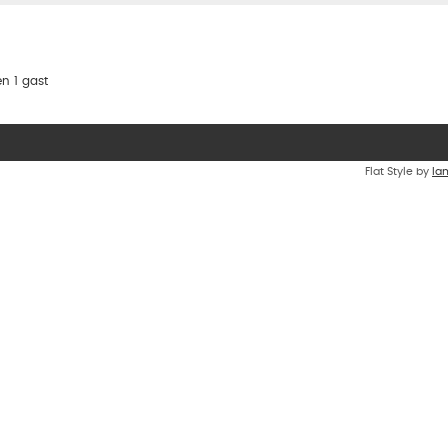
n 1 gast
Flat Style by
Ia