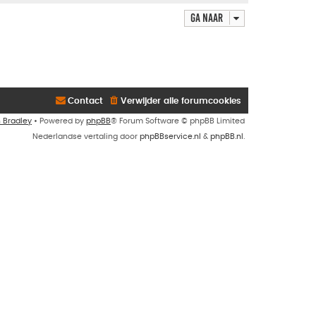
Ga naar
Contact
Verwijder alle forumcookies
n Bradley
• Powered by
phpBB
® Forum Software © phpBB Limited
Nederlandse vertaling door
phpBBservice.nl
&
phpBB.nl
.