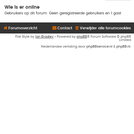
Wie is er online
Gebruikers op dit forum: Geen geregistreerde gebruikers en 1 gast
Forumoverzicht
Contact
Verwijder alle forumcookies
Flat Style by
Ian Bradley
• Powered by
phpBB
® Forum Software © phpBB
Limited
Nederlandse vertaling door
phpBBservice.nl
&
phpBB.nl
.