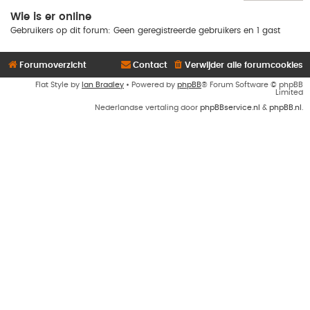
Wie is er online
Gebruikers op dit forum: Geen geregistreerde gebruikers en 1 gast
Forumoverzicht
Contact
Verwijder alle forumcookies
Flat Style by
Ian Bradley
• Powered by
phpBB
® Forum Software © phpBB
Limited
Nederlandse vertaling door
phpBBservice.nl
&
phpBB.nl
.