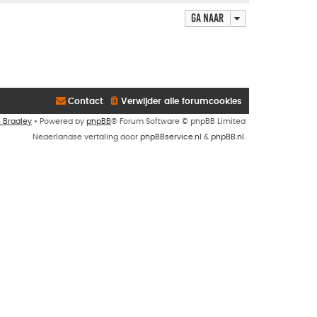
Ga naar
Contact
Verwijder alle forumcookies
n Bradley
• Powered by
phpBB
® Forum Software © phpBB Limited
Nederlandse vertaling door
phpBBservice.nl
&
phpBB.nl
.