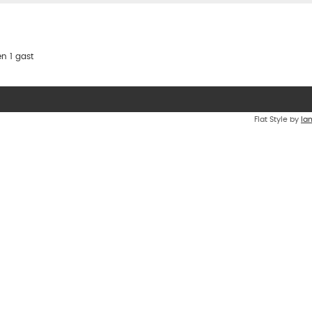
n 1 gast
Flat Style by
Ia