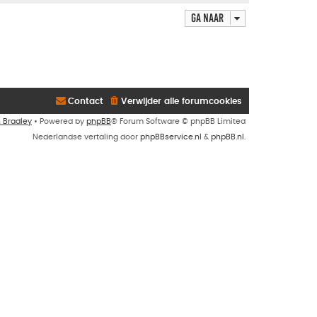
Ga naar
Contact
Verwijder alle forumcookies
n Bradley
• Powered by
phpBB
® Forum Software © phpBB Limited
Nederlandse vertaling door
phpBBservice.nl
&
phpBB.nl
.