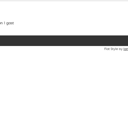
n 1 gast
Flat Style by
Ia