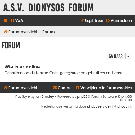
A.S.V. Dionysos Forum
V&A
Registreer
Aanmelden
Forumoverzicht
Forum
Forum
Ga naar
Wie is er online
Gebruikers op dit forum: Geen geregistreerde gebruikers en 1 gast
Forumoverzicht
Contact
Verwijder alle forumcookies
Flat Style by
Ian Bradley
• Powered by
phpBB
® Forum Software © phpBB
Limited
Nederlandse vertaling door
phpBBservice.nl
&
phpBB.nl
.