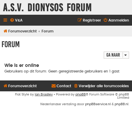
A.S.V. Dionysos Forum
V&A
Registreer
Aanmelden
Forumoverzicht
Forum
Forum
Ga naar
Wie is er online
Gebruikers op dit forum: Geen geregistreerde gebruikers en 1 gast
Forumoverzicht
Contact
Verwijder alle forumcookies
Flat Style by
Ian Bradley
• Powered by
phpBB
® Forum Software © phpBB
Limited
Nederlandse vertaling door
phpBBservice.nl
&
phpBB.nl
.