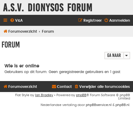
A.S.V. Dionysos Forum
V&A
Registreer
Aanmelden
Forumoverzicht
Forum
Forum
Ga naar
Wie is er online
Gebruikers op dit forum: Geen geregistreerde gebruikers en 1 gast
Forumoverzicht
Contact
Verwijder alle forumcookies
Flat Style by
Ian Bradley
• Powered by
phpBB
® Forum Software © phpBB
Limited
Nederlandse vertaling door
phpBBservice.nl
&
phpBB.nl
.