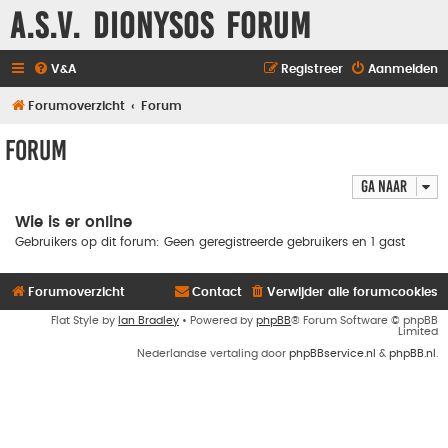
A.S.V. Dionysos Forum
V&A
Registreer
Aanmelden
Forumoverzicht
Forum
Forum
Ga naar
Wie is er online
Gebruikers op dit forum: Geen geregistreerde gebruikers en 1 gast
Forumoverzicht
Contact
Verwijder alle forumcookies
Flat Style by
Ian Bradley
• Powered by
phpBB
® Forum Software © phpBB
Limited
Nederlandse vertaling door
phpBBservice.nl
&
phpBB.nl
.