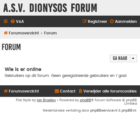
A.S.V. Dionysos Forum
V&A
Registreer
Aanmelden
Forumoverzicht
Forum
Forum
Ga naar
Wie is er online
Gebruikers op dit forum: Geen geregistreerde gebruikers en 1 gast
Forumoverzicht
Contact
Verwijder alle forumcookies
Flat Style by
Ian Bradley
• Powered by
phpBB
® Forum Software © phpBB
Limited
Nederlandse vertaling door
phpBBservice.nl
&
phpBB.nl
.