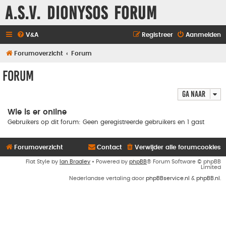
A.S.V. Dionysos Forum
V&A
Registreer
Aanmelden
Forumoverzicht
Forum
Forum
Ga naar
Wie is er online
Gebruikers op dit forum: Geen geregistreerde gebruikers en 1 gast
Forumoverzicht
Contact
Verwijder alle forumcookies
Flat Style by
Ian Bradley
• Powered by
phpBB
® Forum Software © phpBB
Limited
Nederlandse vertaling door
phpBBservice.nl
&
phpBB.nl
.