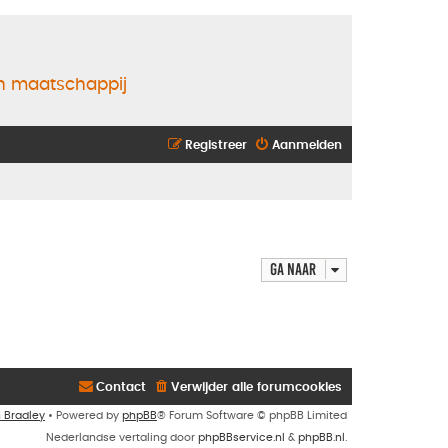
en maatschappij
Registreer
Aanmelden
Ga naar
Contact
Verwijder alle forumcookies
n Bradley
• Powered by
phpBB
® Forum Software © phpBB Limited
Nederlandse vertaling door
phpBBservice.nl
&
phpBB.nl
.