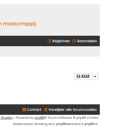
en maatschappij
Registreer
Aanmelden
Ga naar
Contact
Verwijder alle forumcookies
n Bradley
• Powered by
phpBB
® Forum Software © phpBB Limited
Nederlandse vertaling door
phpBBservice.nl
&
phpBB.nl
.