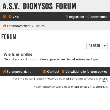
A.S.V. Dionysos Forum
V&A
Registreer
Aanmelden
Forumoverzicht
Forum
Forum
Ga naar
Wie is er online
Gebruikers op dit forum: Geen geregistreerde gebruikers en 1 gast
Forumoverzicht
Contact
Verwijder alle forumcookies
Flat Style by
Ian Bradley
• Powered by
phpBB
® Forum Software © phpBB
Limited
Nederlandse vertaling door
phpBBservice.nl
&
phpBB.nl
.