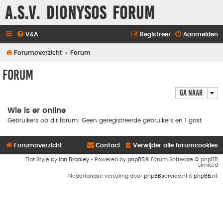
A.S.V. Dionysos Forum
V&A
Registreer
Aanmelden
Forumoverzicht
Forum
Forum
Ga naar
Wie is er online
Gebruikers op dit forum: Geen geregistreerde gebruikers en 1 gast
Forumoverzicht
Contact
Verwijder alle forumcookies
Flat Style by
Ian Bradley
• Powered by
phpBB
® Forum Software © phpBB
Limited
Nederlandse vertaling door
phpBBservice.nl
&
phpBB.nl
.