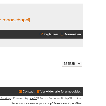
en maatschappij
Registreer
Aanmelden
Ga naar
Contact
Verwijder alle forumcookies
n Bradley
• Powered by
phpBB
® Forum Software © phpBB Limited
Nederlandse vertaling door
phpBBservice.nl
&
phpBB.nl
.