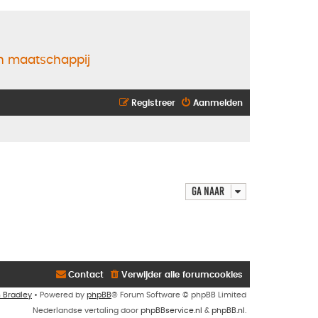
en maatschappij
Registreer
Aanmelden
Ga naar
Contact
Verwijder alle forumcookies
n Bradley
• Powered by
phpBB
® Forum Software © phpBB Limited
Nederlandse vertaling door
phpBBservice.nl
&
phpBB.nl
.