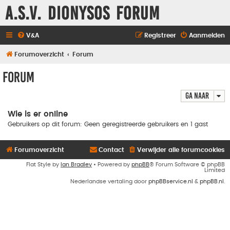
A.S.V. Dionysos Forum
V&A
Registreer
Aanmelden
Forumoverzicht
Forum
Forum
Ga naar
Wie is er online
Gebruikers op dit forum: Geen geregistreerde gebruikers en 1 gast
Forumoverzicht
Contact
Verwijder alle forumcookies
Flat Style by
Ian Bradley
• Powered by
phpBB
® Forum Software © phpBB
Limited
Nederlandse vertaling door
phpBBservice.nl
&
phpBB.nl
.