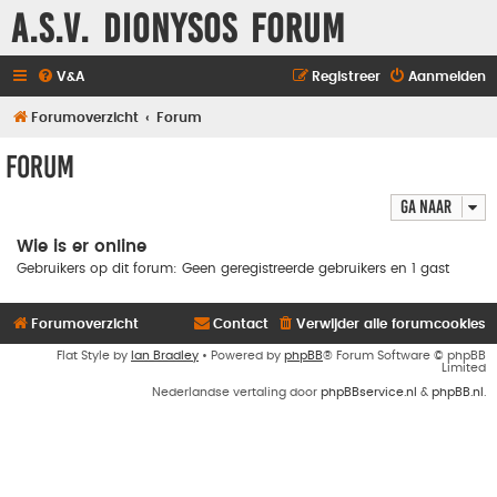
A.S.V. Dionysos Forum
V&A
Registreer
Aanmelden
Forumoverzicht
Forum
Forum
Ga naar
Wie is er online
Gebruikers op dit forum: Geen geregistreerde gebruikers en 1 gast
Forumoverzicht
Contact
Verwijder alle forumcookies
Flat Style by
Ian Bradley
• Powered by
phpBB
® Forum Software © phpBB
Limited
Nederlandse vertaling door
phpBBservice.nl
&
phpBB.nl
.