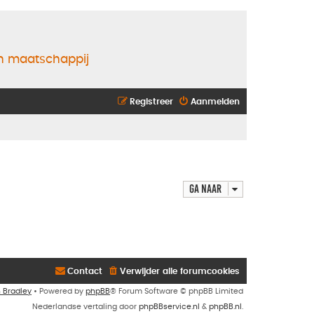
en maatschappij
Registreer
Aanmelden
Ga naar
Contact
Verwijder alle forumcookies
n Bradley
• Powered by
phpBB
® Forum Software © phpBB Limited
Nederlandse vertaling door
phpBBservice.nl
&
phpBB.nl
.