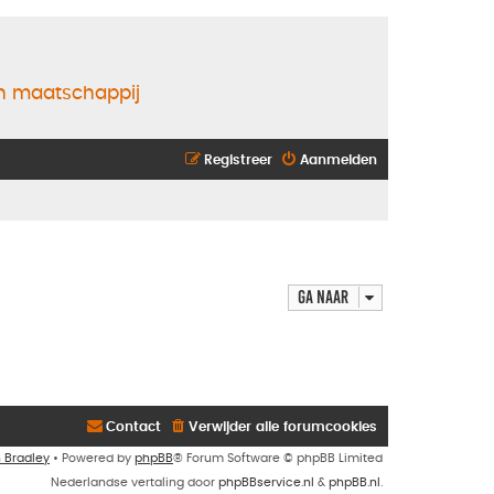
en maatschappij
Registreer
Aanmelden
Ga naar
Contact
Verwijder alle forumcookies
n Bradley
• Powered by
phpBB
® Forum Software © phpBB Limited
Nederlandse vertaling door
phpBBservice.nl
&
phpBB.nl
.