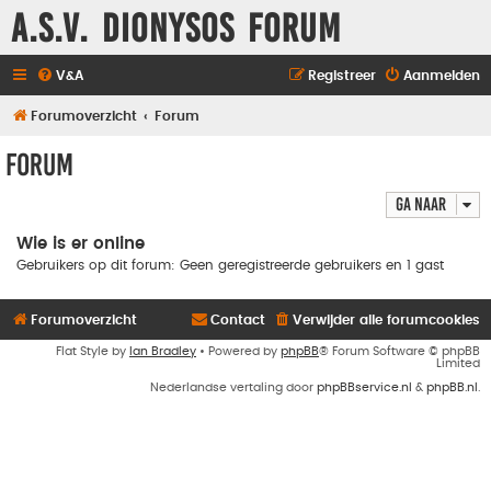
A.S.V. Dionysos Forum
V&A
Registreer
Aanmelden
Forumoverzicht
Forum
Forum
Ga naar
Wie is er online
Gebruikers op dit forum: Geen geregistreerde gebruikers en 1 gast
Forumoverzicht
Contact
Verwijder alle forumcookies
Flat Style by
Ian Bradley
• Powered by
phpBB
® Forum Software © phpBB
Limited
Nederlandse vertaling door
phpBBservice.nl
&
phpBB.nl
.