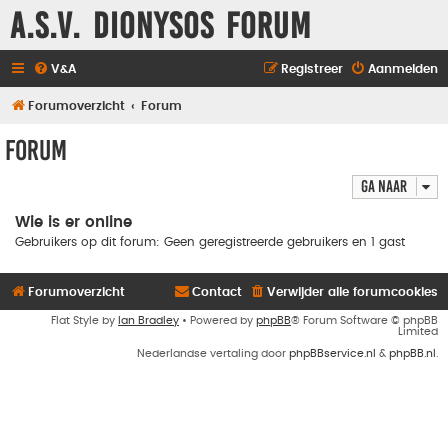
A.S.V. Dionysos Forum
V&A
Registreer
Aanmelden
Forumoverzicht
Forum
Forum
Ga naar
Wie is er online
Gebruikers op dit forum: Geen geregistreerde gebruikers en 1 gast
Forumoverzicht
Contact
Verwijder alle forumcookies
Flat Style by
Ian Bradley
• Powered by
phpBB
® Forum Software © phpBB
Limited
Nederlandse vertaling door
phpBBservice.nl
&
phpBB.nl
.