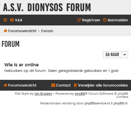
A.S.V. Dionysos Forum
V&A
Registreer
Aanmelden
Forumoverzicht
Forum
Forum
Ga naar
Wie is er online
Gebruikers op dit forum: Geen geregistreerde gebruikers en 1 gast
Forumoverzicht
Contact
Verwijder alle forumcookies
Flat Style by
Ian Bradley
• Powered by
phpBB
® Forum Software © phpBB
Limited
Nederlandse vertaling door
phpBBservice.nl
&
phpBB.nl
.