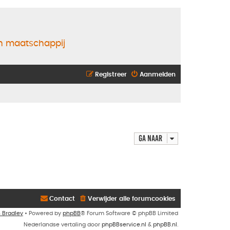
en maatschappij
Registreer
Aanmelden
Ga naar
Contact
Verwijder alle forumcookies
n Bradley
• Powered by
phpBB
® Forum Software © phpBB Limited
Nederlandse vertaling door
phpBBservice.nl
&
phpBB.nl
.