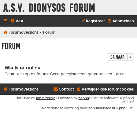
A.S.V. Dionysos Forum
V&A
Registreer
Aanmelden
Forumoverzicht
Forum
Forum
Ga naar
Wie is er online
Gebruikers op dit forum: Geen geregistreerde gebruikers en 1 gast
Forumoverzicht
Contact
Verwijder alle forumcookies
Flat Style by
Ian Bradley
• Powered by
phpBB
® Forum Software © phpBB
Limited
Nederlandse vertaling door
phpBBservice.nl
&
phpBB.nl
.