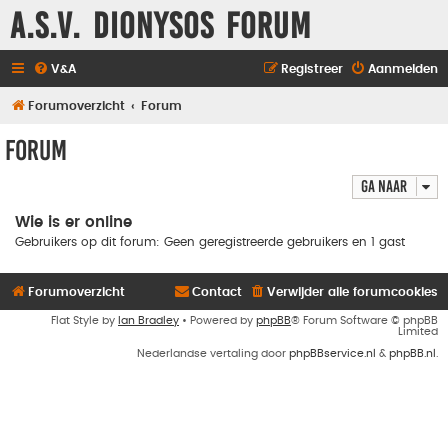
A.S.V. Dionysos Forum
V&A
Registreer
Aanmelden
Forumoverzicht
Forum
Forum
Ga naar
Wie is er online
Gebruikers op dit forum: Geen geregistreerde gebruikers en 1 gast
Forumoverzicht
Contact
Verwijder alle forumcookies
Flat Style by
Ian Bradley
• Powered by
phpBB
® Forum Software © phpBB
Limited
Nederlandse vertaling door
phpBBservice.nl
&
phpBB.nl
.