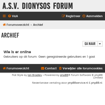
A.S.V. Dionysos Forum
V&A
Registreer
Aanmelden
Forumoverzicht
Archief
Archief
Ga naar
Wie is er online
Gebruikers op dit forum: Geen geregistreerde gebruikers en 1 gast
Forumoverzicht
Contact
Verwijder alle forumcookies
Flat Style by
Ian Bradley
• Powered by
phpBB
® Forum Software © phpBB
Limited
Nederlandse vertaling door
phpBBservice.nl
&
phpBB.nl
.