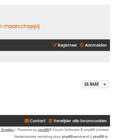
en maatschappij
Registreer
Aanmelden
Ga naar
Contact
Verwijder alle forumcookies
n Bradley
• Powered by
phpBB
® Forum Software © phpBB Limited
Nederlandse vertaling door
phpBBservice.nl
&
phpBB.nl
.