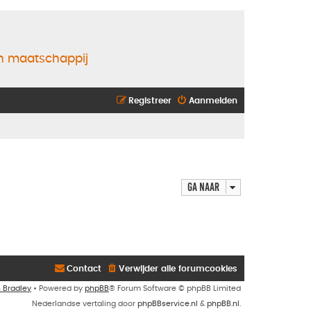
en maatschappij
Registreer
Aanmelden
Ga naar
Contact
Verwijder alle forumcookies
n Bradley
• Powered by
phpBB
® Forum Software © phpBB Limited
Nederlandse vertaling door
phpBBservice.nl
&
phpBB.nl
.