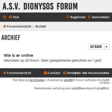
A.S.V. Dionysos Forum
V&A
Registreer
Aanmelden
Forumoverzicht
Archief
Archief
Ga naar
Wie is er online
Gebruikers op dit forum: Geen geregistreerde gebruikers en 1 gast
Forumoverzicht
Contact
Verwijder alle forumcookies
Flat Style by
Ian Bradley
• Powered by
phpBB
® Forum Software © phpBB
Limited
Nederlandse vertaling door
phpBBservice.nl
&
phpBB.nl
.