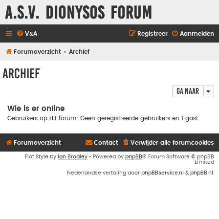
A.S.V. Dionysos Forum
V&A
Registreer
Aanmelden
Forumoverzicht
Archief
Archief
Ga naar
Wie is er online
Gebruikers op dit forum: Geen geregistreerde gebruikers en 1 gast
Forumoverzicht
Contact
Verwijder alle forumcookies
Flat Style by
Ian Bradley
• Powered by
phpBB
® Forum Software © phpBB
Limited
Nederlandse vertaling door
phpBBservice.nl
&
phpBB.nl
.