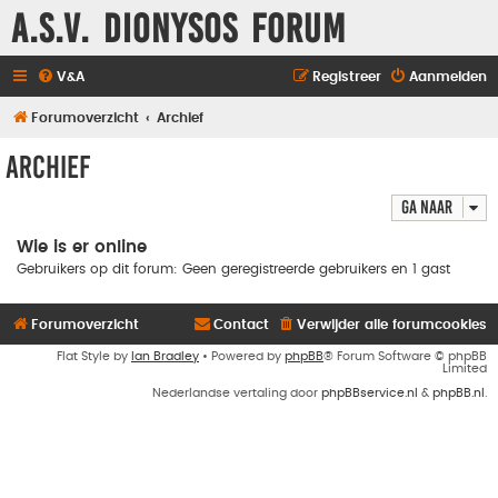
A.S.V. Dionysos Forum
V&A
Registreer
Aanmelden
Forumoverzicht
Archief
Archief
Ga naar
Wie is er online
Gebruikers op dit forum: Geen geregistreerde gebruikers en 1 gast
Forumoverzicht
Contact
Verwijder alle forumcookies
Flat Style by
Ian Bradley
• Powered by
phpBB
® Forum Software © phpBB
Limited
Nederlandse vertaling door
phpBBservice.nl
&
phpBB.nl
.