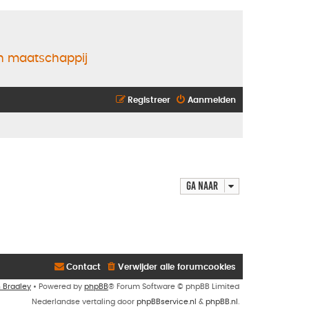
en maatschappij
Registreer
Aanmelden
Ga naar
Contact
Verwijder alle forumcookies
n Bradley
• Powered by
phpBB
® Forum Software © phpBB Limited
Nederlandse vertaling door
phpBBservice.nl
&
phpBB.nl
.