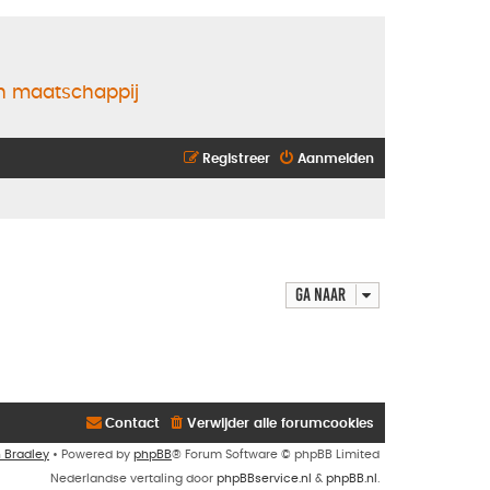
en maatschappij
Registreer
Aanmelden
Ga naar
Contact
Verwijder alle forumcookies
n Bradley
• Powered by
phpBB
® Forum Software © phpBB Limited
Nederlandse vertaling door
phpBBservice.nl
&
phpBB.nl
.