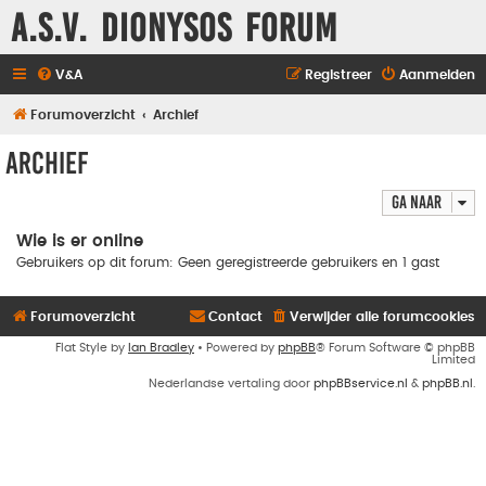
A.S.V. Dionysos Forum
V&A
Registreer
Aanmelden
Forumoverzicht
Archief
Archief
Ga naar
Wie is er online
Gebruikers op dit forum: Geen geregistreerde gebruikers en 1 gast
Forumoverzicht
Contact
Verwijder alle forumcookies
Flat Style by
Ian Bradley
• Powered by
phpBB
® Forum Software © phpBB
Limited
Nederlandse vertaling door
phpBBservice.nl
&
phpBB.nl
.