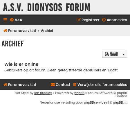
A.S.V. Dionysos Forum
V&A
Registreer
Aanmelden
Forumoverzicht
Archief
Archief
Ga naar
Wie is er online
Gebruikers op dit forum: Geen geregistreerde gebruikers en 1 gast
Forumoverzicht
Contact
Verwijder alle forumcookies
Flat Style by
Ian Bradley
• Powered by
phpBB
® Forum Software © phpBB
Limited
Nederlandse vertaling door
phpBBservice.nl
&
phpBB.nl
.